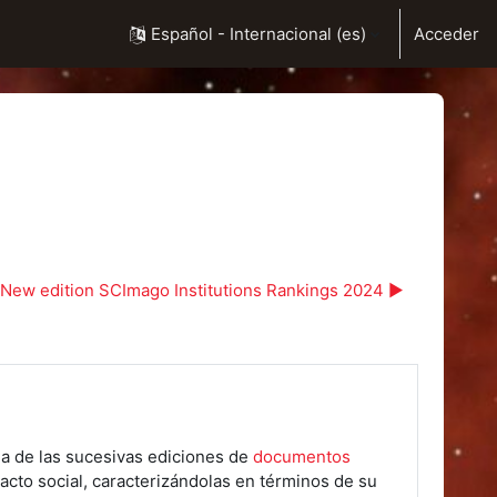
Español - Internacional ‎(es)‎
Acceder
New edition SCImago Institutions Rankings 2024 ▶︎
da de las sucesivas ediciones de
documentos
cto social, caracterizándolas en términos de su