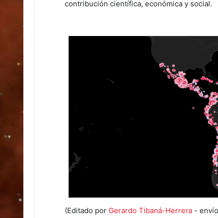
contribución científica, económica y social.
(Editado por
Gerardo Tibaná-Herrera
- envío