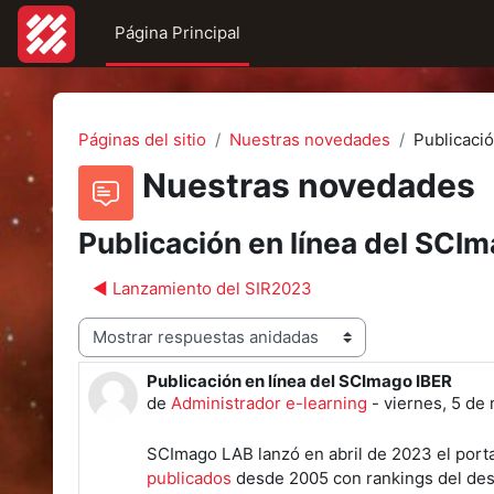
Salta al contenido principal
Página Principal
Páginas del sitio
Nuestras novedades
Publicaci
Nuestras novedades
Publicación en línea del SCI
◀︎ Lanzamiento del SIR2023
Mostrar modo
Publicación en línea del SCImago IBER
Número de respuestas: 0
de
Administrador e-learning
-
viernes, 5 de
SCImago LAB lanzó en abril de 2023 el port
publicados
desde 2005 con rankings del dese